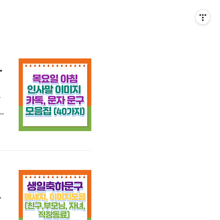
 문자 문구 40가지)
들
일
요
하노래악보
.