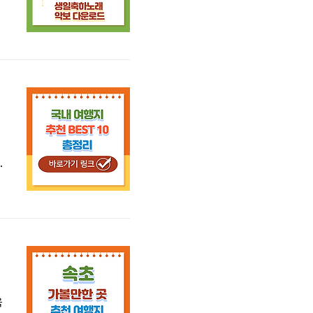
축
할
시
어
원
욕