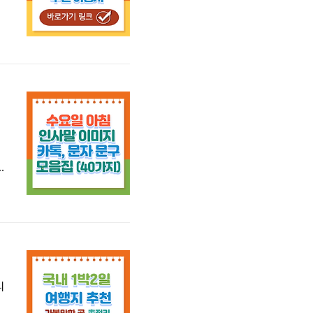
3
지)
해
수
니
서