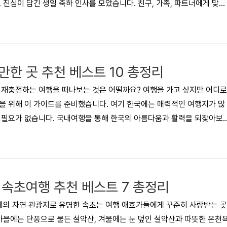
 진심이 담긴 생일 축하 인사를 모았습니다. 친구, 가족, 파트너에게 맞춤
 보내 특별한 순간을 더욱 의미 있게 만들어보시기 바랍니다. 목차생일축
생일축하문구, 메세지 - 친구에게생일축하문구, 메세제 - 부모님에게생일
아들(딸)에게생일축하문구, 메세지 - 직장 동료에게생일축하노래 악보함께
메세지, 이미지 모음 누군가의 생일이 다가오고 있는데 무슨 말을 해야 
만한 곳 추천 베스트 10 총정리
 재충전하는 여행을 떠나보는 것은 어떨까요? 여행을 가고 싶지만 어디로
을 위해 이 가이드를 준비했습니다. 여기 한국에는 매력적인 여행지가 많
갈 필요가 없습니다. 국내여행을 통해 한국의 아름다움과 활력을 되찾아보
니다. 국내여행지 추천 10가지 중 하나도 놓칠 곳이 없으니 끝까지 잘 읽
 '바로가기'를 이용하세요.▼ 목차1.부산2. 동해 도째베골 스카이밸리3.
도 청송 얼음골5. 경상남도 거제도 외도 보타니아6. 해남포레스트 수목
섬이정원9. 삼척 미인폭포10. 충청북도 충주 장자늪카누함께 보면 좋은 ..
 속초여행 추천 베스트 7 총정리
천혜의 자연 관광지로 유명한 속초는 여행 애호가들에게 꾸준히 사랑받는 곳
 가을에는 단풍으로 물든 설악산, 겨울에는 눈 덮인 설악산과 따뜻한 온천