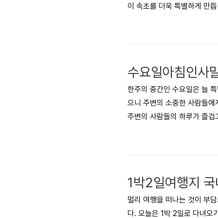
이 속초를 더욱 특별하게 만듭
맛볼 수 있는 속초의 매력을 
가볼 만한 곳 1 - 속초아이 
- 뮤지엄엑스 속초 가볼 만한 
가볼 만한 곳 6- 관광수산시장
한주의 중간인 수요일은 늘 특
으니 주변의 소중한 사람들에게
주변의 사람들의 하루가 즐겁고
또 달려야 하는 수요일! 어떻게
아침 인사말 문구 모음으로 힘찬
지치는 수요일, '수"월하게 흘
요일! 이 세상에서 가장 행복한
1박2일여행지 국
멀리 여행을 떠나는 것이 부담
다. 오늘은 1박 2일로 다녀