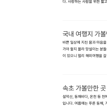
다. 사랑하는 사람을 위한 짧고
메시지가 포함된 축하 카드를
하문구, 메세지, 이미지 모음
하문구, 메세지 - 부모님이 
보면 좋은 글 생일축하문구, 
국내 여행지 가볼
지..
바쁜 일상에 지친 몸과 마음을
가야 할지 몰라 망설이는 분들
이 있으니 멀리 해외여행을 
길 바랍니다! 이제 시작하겠습
주세요! ▼시간이 없다면 아래
울산언양자수정 동굴4. 경상북
7. 동해부릉별유천지8. 남해 
속초 가볼만한 곳
설악산, 동해바다, 온천 등 
입니다. 여름에는 푸른 동해,