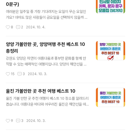
0문구)
원5. 아침고요수목원6. 수원 화성7. 양평 두물머리8. 의왕
글 내용
백운호수9. 광명동굴10. 포천 허브아일랜드 산타마을함께
여러분은 일주일 중 가장 기다려지는 요일이 무슨 요일인
보면 좋은 글 1. 화담숲화담숲은 서울에서 40분 거리인
가요? 아마도 많은 사람들이 금요일을 선택하지 않을까 싶
경기도 광주에 위치한 생태수목원입니다 다. 약 165,265
습니다. 오늘 하루만 무사히 마무리하면 즐거운 주말을 보
작성시간
8
2
2024. 10. 4.
제곱미터(약..
낼 수 있다는 기대감과 함께 일주일을 무사히 마쳤다는 안
도감을 느낄 수 있는 요일인 것 같습니다. 평일의 끝인 금요
일에 지인들과 소중한 가족들에게 메시지를 보내보는 것이
양양 가볼만한 곳, 양양여행 추천 베스트 10
어떨까요? 금요일아침에 보면 좋은 인사말과 이미지를 첨
총정리
부해 드리오니 많은 사람들과 공유하며 즐거운 금요일을
글 내용
더욱 즐겁고 설레는 날로 만들어주세요! 목차금요일아침
강원도 양양은 자연의 아름다움과 풍부한 문화를 함께 만
인사말, 이미지함께 보면 좋은 글 금요일 아침 인사말 , 이
끽할 수 있는 매력적인 여행지입니다. 양양의 해안선을 따
미지 한주도 어느덧 끝나가는 기분 좋은 금요일입니다. 즐
라 펼쳐진 아름다운 해변과 청정한 산책로는 방문객들에게
작성시간
15
3
2024. 10. 3.
거운 주말이 기다리는 불금! 가족 지인 친구와 함께 카톡,
평온한 휴식을 제공합니다. 최근 서핑을 즐기는 사람들이
문자로 따뜻한 금요일 인사말을 전..
많아지면서 서핑의 성지로 떠오른 양양은 개그우먼 박나래
의 방문으로 더욱 주목받고 있습니다. 지금부터 양양에서
울진 가볼만한 곳 추천 여행 베스트 10
꼭 가봐야 할 명소 10곳을 자세히 소개하겠습니다. ▼시
글 내용
울진 가볼 만한 곳 추천 여행지 베스트 10 장소를 알려드리
간이 없다면 아래 '바로가기'를 이용하세요.▼ 목차1. 국립
겠습니다. 아름다운 바다와 어우러진 울진은 해안선을 따
미천골 자연휴양림2. 낙산사3. 하조대 전망대4. 남애항 스
라 걷는 산책로와 아름다운 일출, 온천욕까지 즐길 수 있는
카이워크 전망대5. 멍비치6. 휴휴암7. 숲 속밸리 자연휴양
멋진 힐링 여행지입니다. 목차1. 통고산 자연 휴양림2. 등
림8. 숲속숲 속 하늘 나르기, 숲 속 기차9. 서피비치10. 양
작성시간
9
3
2024. 10. 3.
기산 출렁다리 & 스카이워크3. 덕구온천 스파랜드 4. 월송
양 솔비치 프라이빗 비치자주 묻는 질문함께 보면 좋은
정 소나무 숲속의 여유로운 정자5. 후포 갓바위6. 성류굴7.
글 1. 국립 미천골 자..