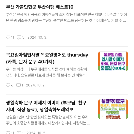
울진 촛대바위8. 죽변 해안 스카이레일9. 울진 아쿠아리움
부산 가볼만한곳 부산여행 베스트10
10. 국립해양박물관자주 묻는 질문함께 보면 좋은 글 1. 통
글 내용
고산 자연 휴양림통고산 자연휴양림은 울진의 숲 속에서
부산은 전국 방방곡곡의 여행객들이 즐겨 찾는 대표적인 관광지입니다. 수많은 뛰어
자연을 만끽할 수 있는 공간입니다. 푸른 나무와 맑은 공기
난 관광 명소를 자랑하는 부산의 풍부한 명소를 탐색하는 것은 어려운 일이 될 수 있
가 여행객들을 맞이합니다. 이곳은 산책로와 휴게시설이
습니다. 오늘은 이 활기 넘치는 도시에서 꼭 방문해야 할 여행지 베스트 10곳을 공개
잘 갖춰져 있어 자연 속에서 편안하고 여유로운 시간을 보
해 드리겠습니다. ▼시간이 없다면 아래 '바로가기'를 이용하세요.▼ 목차1. 해운
작성시간
11
5
2024. 10. 3.
낼 수 있습니다...
대, 송정 해수욕장2. 부산 엑스 더스카이 그린레일웨이3. 송도해상케이블카4. 송도
용궁구름다리5. 감천문화마을6.BIFF광장7. 오륙도스카이위크8. 아난티코브9. 보수
동책방골목10. 전포카페거리자주 묻는 질문함께 보면 좋은 글 1. 해운대, 송정 해수
목요일아침인사말 목요일영어로 thursday
욕장 해운대해수욕장부산의 명소 해운대해수욕장은 여름뿐만 아니라 사계절 내내
(카톡, 문자 문구 40가지)
수많은 관광객이 찾는 곳입니다. 부산의 생동감을..
글 내용
우리는 아침마다 누구에게든 인사를 건네야 하는 상황이
생깁니다. 요일별로 다르게 인사를 해 보시는 건 어떨까요?
기분 좋은 말 한마디는 누군가에게는 아주 큰 힘이 될 수 있
작성시간
6
1
2024. 10. 2.
습니다. 내 주변 소중한 사람들에게 따뜻한 마음을 담아 인
사를 건네고, 멀리 있어 만나지 못하는 누군가에게 카톡이
나 문자로 마음을 전하는 하루 되시면 어떨까요? 귀여운
생일축하 문구 메세지 이미지 (부모님, 친구,
이미지와, 40여 가지의 인사말 문구가 있사오니 가장 마음
자녀, 직장 동료), 생일축하노래악보
에 드시는 걸로 골라 사랑하는 사람들에게 마음을 전해 보
글 내용
세요! 목차목요일아침 인사말 - 1. 이미지컷목요일아침
생일은 1년에 단 한번 찾아오는 특별한 날이죠, 이는 우리
인사말 - 2. 장문메시지목요일아침 인사말 - 3. 단문메시
주변의 소중한 사람들에게도 마찬가지입니다. 사랑하는 사
지자주 묻는 질문함께 보면 좋은 글 목요일 아침 인사말 -
람의 생일이 다가오면 우리는 자연스럽게 그 특별한 순간
작성시간
11
1
2024. 10. 2.