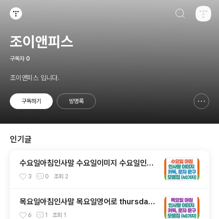
검색하기
티스토리
조이앤피스
구독자
0
조이앤피스 입니다.
구독하기
방명록
신고하기 레이어
열기
인기글
수요일아침인사말 수요일이미지 수요일인사
말 모음 (총 40가지)
3
0
조회
2
목요일아침인사말 목요일영어로 thursday
(카톡, 문자 문구 40가지)
6
1
조회
1