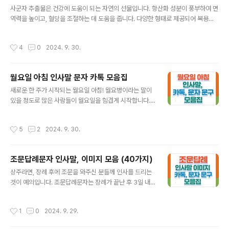
글 내용
사군자 추출물은 건강에 도움이 되는 자연의 선물입니다. 항산화 성분이 풍부하여 면
는 종합 사이트입니다. 정부 24에서는 지적도를 무료로 보고 출력할 수 있습니다. 간
역력을 높이고, 혈당을 조절하는 데 도움을 줍니다. 다양한 형태로 제공되어 복용이
편인증으로 로그인이 쉬워 편리하게 지도를 확인할 수 ..
간편하며, 건강한 삶을 추구하는 사람들에게 인기가 있습니다. 목차사군자 추출물
의 정의와 유래사군자 추출물의 주요 성분사군자 추출물의 효능사군자 추출물의 복
작성시간
4
0
2024. 9. 30.
용방법부작용자주 묻는 질문함께 보면 좋은 글 사군자 추출물의 정의와 유래 요즘
갑자기 날씨가 더워지면서 혹시 간단한 일상활동조차도 지치고 힘들게 느끼고 있지
않으신가요? 스트레스와 피로로 삶의 질이 저하되고 있는 것 같습니다. 사군자 추출
월요일 아침 인사말 문자 카톡 모음집
물은 자연의 선물로서 피로를 줄이고, 스트레스를 완화하는 데 도움을 줍니다. 특히
글 내용
일상생활에서 필요한 활력을 되찾을 수 있도록 도와줍니다. 사군자는 오..
새로운 한 주가 시작되는 월요일 아침! 월요병이라는 말이
있을 정도로 많은 사람들이 월요일을 힘겹게 시작합니다.
그래서인지, 작은 인사말 한마디가 큰 힘이 되기도 합니다.
이번 포스팅에서는 월요일 아침을 기분 좋게 시작할 수 있
작성시간
5
2
2024. 9. 30.
는 문구들을 소개해드리려고 합니다. 작지만 큰 힘이 되는
글이 되기를 바라며 아울러, 주변의 소중한 사람들에게도
전하여 더욱 활기찬 월요일을 시작하시는데 도움이 되기를
조문답례문자 인사말, 이미지 모음 (40가지)
바랍니다. 1. 상큼한 월요일 아침이네요! 오늘도 행복하고
글 내용
즐거운 하루 보내시기 바랍니다. 2. 유난히 일어나기 힘
상주라면, 장례 후에 조문을 와주신 분들께 인사를 드리는
든 월요일 아침, 다시 또 한 주의 시작, 월요일입니다. 유쾌,
것이 예의입니다. 조문답례문자는 장례가 끝난 후 3일 내
상쾌, 통쾌한 하루 보내시길 바랍니다. 3. 기분 좋은 월요일
에 하는 것이 좋습니다. 도와준 사람들과 밤샘을 해준 친지
입니다. 기분 좋은 일이 마구마구 생길 것 같은 예감! 행복
들에게 감사의 자리를 마련하는 것도 좋습니다. 부의록에
작성시간
1
0
2024. 9. 29.
한 월요..
기록된 문상객들에게는 빠짐없이 인사하는 것이 예의이며,
요즘에는 일일이 찾아뵙거나, 전화를 할 상황이 되지 않는