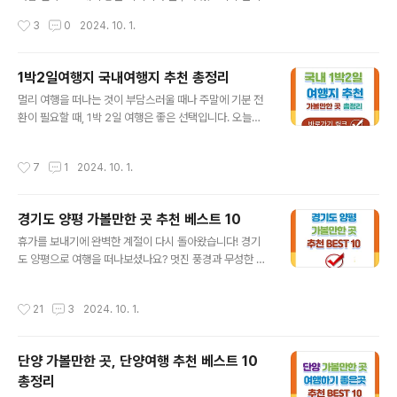
볼 만한 곳 5 - 아바이마을 (갯배체험)속초 가볼 만한 곳 6
소중한 사람들에게 마음을 전해 보시는 건 어떨까요? 간단
작성시간
3
0
2024. 10. 1.
- 관광수산시장속초 가볼 만한 곳 7 - 속초 영금정자주 묻
한 인사말로도 나의 하루, 또 내 주변의 사람들의 하루가 즐
는 질문..
겁고 행복해질 수 있답니다.^^ 월, 화를 열심히 달리고 다
가오는 주말을 위해 또 달려야 하는 수요일! 어떻게 보면 지
1박2일여행지 국내여행지 추천 총정리
치기 쉬운 날인 것 같아요! 힘이 나게 해주는 즐겁고 기쁜
글 내용
멀리 여행을 떠나는 것이 부담스러울 때나 주말에 기분 전
수요일 아침 인사말 문구 모음으로 힘찬 기운을 서로에게
환이 필요할 때, 1박 2일 여행은 좋은 선택입니다. 오늘은 1
전달해보아요!! :) 1. 기분 좋은 수요일! 몸도 마음도 지치
박 2일로 다녀오기 좋은 여행지 5곳을 소개해 드리려고 합
는 수요일, '수"월하게 흘러가길~ 오늘도 활짝 웃는 하루
니다. 조용하고 멋진 풍경 속에서 마음의 휴식을 취할 수 있
되세요!😊 2. 수많은 즐거움이 가득한 수요일! 이 세상에
작성시간
7
1
2024. 10. 1.
는 장소들로 골랐으니, 이번 주말에는 즐거운 여행을 계획
서 가장 행복한 사람이 당신이길 바랍니다.♡ 3. 기분..
해 보세요. ▼시간이 없다면 아래 '바로가기'를 이용하세
요.▼ 목차1박 2일 여행지 추천 1 - 단양1박 2일 여행지
경기도 양평 가볼만한 곳 추천 베스트 10
추천 2 - 전주1박 2일 여행지 추천 3 - 속초1박 2일 여행
글 내용
지 추천 4 - 포항1박 2일 여행지 추천 5 - 안동자주 묻는
휴가를 보내기에 완벽한 계절이 다시 돌아왔습니다! 경기
질문함께 보면 좋은 글 1박 2일 여행지 추천 1 - 단양 단
도 양평으로 여행을 떠나보셨나요? 멋진 풍경과 무성한 녹
양은 액티비티, 휴식, 먹거리가 모두 어우러진 완벽한 여행
지 속에 자리 잡은 양평은 고요한 강변 휴양지부터 스릴 넘
지입니다. 특히 단양 시내를 한눈에 내려다볼 수 ..
치는 모험까지 모든 것을 제공하는 여행자에게 진정한 보
작성시간
21
3
2024. 10. 1.
석입니다.이번 글에서는 양평에서 꼭 가봐야 할 여행지 10
곳을 소개해 드립니다. 분주한 도시 생활에서 벗어나 고요
한 탈출을 원하시거나 아드레날린이 솟구치는 스릴을 원하
단양 가볼만한 곳, 단양여행 추천 베스트 10
시는 분들 모두에게 도움이 되기를 바랍니다! ▼시간이
총정리
없다면 아래 '바로가기'를 이용하세요.▼ 목차1. 패러글라
글 내용