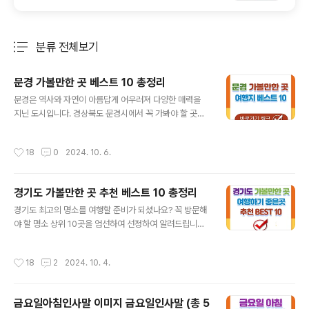
분류 전체보기
주요 글 목록
문경 가볼만한 곳 베스트 10 총정리
글 내용
문경은 역사와 자연이 아름답게 어우러져 다양한 매력을
지닌 도시입니다. 경상북도 문경시에서 꼭 가봐야 할 곳을
소개해드리겠습니다. 문경의 아름다운 풍경과 풍부한 역사
를 탐험하는 신나는 여행에 동참해 보세요. 자, 시작해 봅시
작성시간
18
0
2024. 10. 6.
다! ▼시간이 없다면 아래 '바로가기'를 이용하세요.▼
목차1. 문경새재 오픈세트장2. 미로공원3. 문경화수원4.
고모산성 진남교반5. 오미자터널6. 문경 단산관광 모노레
경기도 가볼만한 곳 추천 베스트 10 총정리
일7. 문경 에코월드8. 철로자전거 9. 카페가은역10. 용추
글 내용
계곡자주 묻는 질문함께 보면 좋은 글 1. 문경새재 오픈세
경기도 최고의 명소를 여행할 준비가 되셨나요? 꼭 방문해
트장 백두대간 산맥에 위치한 문경새재는 조령산 능선을
야 할 명소 상위 10곳을 엄선하여 선정하여 알려드립니다.
가로지르는 곳으로, 길이 험해서 새들도 날아오르기 힘들
고대의 불가사의부터 아름다운 풍경과 활기 넘치는 문화
다고 하여 붙여진 이름입니다. 이 고개는 조선시대 영남지
중심지까지 모든 여행자를 위한 무언가가 이곳, 경기도에
작성시간
18
2
2024. 10. 4.
방에서 한양으로 가는 주요..
있습니다. 매혹적인 역사, 활기 넘치는 문화, 놀라운 자연의
아름다움을 발견하면서 즐겁고 행복한 여행 하시기를 바랍
니다. ▼시간이 없다면 아래 '바로가기'를 이용하세요.▼
금요일아침인사말 이미지 금요일인사말 (총 5
목차1. 화담숲2. 한국 민속촌3. 이천 테르메덴4. 일월 수목