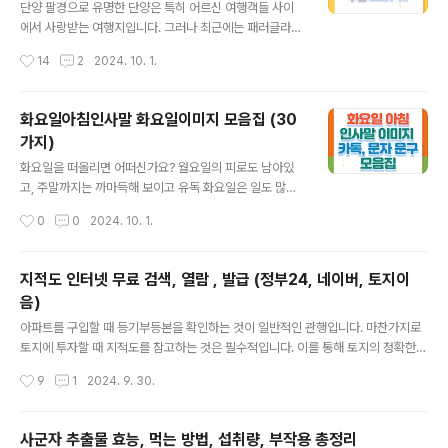
이딩 체험2. 카포레3. 용문산 관광지4. 양 떼목장5. 세미
단양 팔경으로 유명한 단양은 특히 어르신 여행객들 사이
원6. 양평 들꽃 수목원7. 쉬자 파크8. 추억의 청춘 뮤지엄
에서 사랑받는 여행지입니다. 그러나 최근에는 패러글라이
9. 서후리숲10. 양평 민물고기 생태학습관함께 보면 좋은
딩과 같은 모험적인 활동을 원하는 젊은 방문객들 사이에
작성시간
14
2
2024. 10. 1.
글 1. 패러글라이딩 ..
서도 인기를 얻고 있습니다. 남녀노소 불문하고 수많은 관
광객을 단양으로 끌어들이는 명소와 다양한 활동들을 간략
하게 살펴보겠습니다. 목차1. 단양 고수동굴2. 단양 충주
화요일아침인사말 화요일이미지 모음집 (30
호 유람선 장회나루3. 만천하 스카이워크4. 수양개 빛터널
가지)
5. 단양강잔도6. 도담삼봉 유원지7. 다리안 관광지8. 느림
글 내용
보 강물길 단양 잔도9. 온달관광지10. 단양 구경 시장자주
화요일을 떠올리면 어떠신가요? 월요일의 피로도 남아있
묻는 질문함께 보면 좋은 글 1. 단양 고수동굴단양고수동
고, 주말까지는 까마득해 보이고 유독 화요일은 일도 많은
굴은 전체 길이 1,395m, 출입구간 약 940m로 1976년
것 같습니다. 그래서 더욱 서로를 향한 응원의 한마디가 필
작성시간
0
0
2024. 10. 1.
9월 24일 천연기념물 제256호로 지정된 아름다운 종유
요한 화요일 아침, 기분 좋은 인사말 한마디로 시작하는 건
동굴입니다. 종유석, 석순..
어떨까요? 화요일 아침에 내 주변 소중한 사람들에게 마음
을 전할 인사말과 이미지를 공유합니다. 활기찬 화요일을
지적도 인터넷 무료 검색, 열람 , 발급 (정부24, 네이버, 토지이
보낼 수 있도록 인사말 메시지를 보내며 마음을 나누어 보
음)
아요~^^ ⬇️화요일 인사말 PDF 이미지 파일이 필요하신 분
글 내용
은 아래의 파일을 선택해 주세요⬇️ 화요일아침 인사말 모
아파트를 구입할 때 등기부등본을 확인하는 것이 일반적인 관행입니다. 마찬가지로
음, 화요일 이미지 화요일아침은 월요일을 보내고 본격적
토지에 투자할 때 지적도를 참고하는 것은 필수적입니다. 이를 통해 토지의 정확한
으로 한주를 시작하는 중요한 요일입니다. 주변 지인들과
경계는 물론 지번, 용도, 인근 개발계획 등을 확인할 수 있습니다. 오늘은 지적도를 온
작성시간
9
1
2024. 9. 30.
가족, 동료들에게 적절한 인사말을 건네며 서로 격려하면
라인으로 무료로 열람하거나 발급할 수 있는 세 가지 방법을 알려드리겠습니다. 목
긍정적인 에너지를 전파할 수 있..
차정부 24에서 지적도 열람 &출력토지이음 이용하기 네이버지도에서 지적도 인터
넷 무료 검색지적도 무료 열람시 주의 사항함께 보면 좋은 글 1. 정부 24에서 지적도
사군자 추출물 효능, 먹는 방법, 섭취량, 부작용 총정리
열람 & 출력 정부 24는 기존 주민센터 방문이 필요했던 다양한 민원을 처리할 수 있