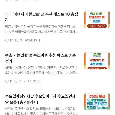
1. 이미지컷 목요일 아침 인사말 문구와 이미지 모음입니
을 그들과 함께 나누고 싶어 집니다. 사랑하는 사람을 위한
다. 목요일은 힘들..
짧고 진심이 담긴 생일 축하 인사를 모았습니다. 친구, 가
족, 파트너에게 맞춤 메시지가 포함된 축하 카드를 보내 특
국내 여행지 가볼만한 곳 추천 베스트 10 총정
별한 순간을 더욱 의미 있게 만들어보시기 바랍니다. 목차
리
생일축하문구, 메세지, 이미지 모음생일축하문구, 메세지 -
글 내용
친구에게생일축하문구, 메세제 - 부모님에게생일축하문
바쁜 일상에 지친 몸과 마음을 재충전하는 여행을 떠나보
구, 메세지 - 부모님이 아들(딸)에게생일축하문구, 메세지
는 것은 어떨까요? 여행을 가고 싶지만 어디로 가야 할지
- 직장 동료에게생일축하노래 악보함께 보면 좋은 글 생
몰라 망설이는 분들을 위해 이 가이드를 준비했습니다. 여
작성시간
17
3
2024. 10. 1.
일축하문구, 메세지, 이미지 모음 누군가의 생일이 다가오
기 한국에는 매력적인 여행지가 많이 있으니 멀리 해외여
고 있는데 무슨 말을 해야 할지..
행을 갈 필요가 없습니다. 국내여행을 통해 한국의 아름다
움과 활력을 되찾아보시길 바랍니다! 이제 시작하겠습니
속초 가볼만한 곳 속초여행 추천 베스트 7 총
다. 국내여행지 추천 10가지 중 하나도 놓칠 곳이 없으니
정리
끝까지 잘 읽어주세요! ▼시간이 없다면 아래 '바로가
글 내용
기'를 이용하세요.▼ 목차1.부산2. 동해 도째베골 스카이
설악산, 동해바다, 온천 등 천혜의 자연 관광지로 유명한 속
밸리3. 울산언양자수정 동굴4. 경상북도 청송 얼음골5. 경
초는 여행 애호가들에게 꾸준히 사랑받는 곳입니다. 여름
상남도 거제도 외도 보타니아6. 해남포레스트 수목원7. 동
에는 푸른 동해, 가을에는 단풍으로 물든 설악산, 겨울에는
작성시간
11
3
2024. 10. 1.
해부릉별유천지8. 남해 섬이정원9. 삼척 미인폭포10. 충청
눈 덮인 설악산과 따뜻한 온천욕이 속초를 더욱 특별하게
북도 충주 장자늪카누함께 보면 좋은 ..
만듭니다. 설악산 등반 후 온천욕을 즐기고, 동해바다를 바
라보며 신선한 회를 맛볼 수 있는 속초의 매력을 소개합니
수요일아침인사말 수요일이미지 수요일인사
다! ▼시간이 없다면 아래 '바로가기'를 이용하세요.▼
말 모음 (총 40가지)
목차속초 가볼 만한 곳 1 - 속초아이 대관람차속초 가볼 만
글 내용
한 곳 2 - 설악산 케이블카 (권금성)속초 가볼 만한 곳 3 -
한주의 중간인 수요일은 늘 특별하게 느껴집니다. 출근길
뮤지엄엑스 속초 가볼 만한 곳 4 - 척산온천휴양촌속초 가
아침 인사로 보내기 좋은 이미지와 문구가 있으니 주변의